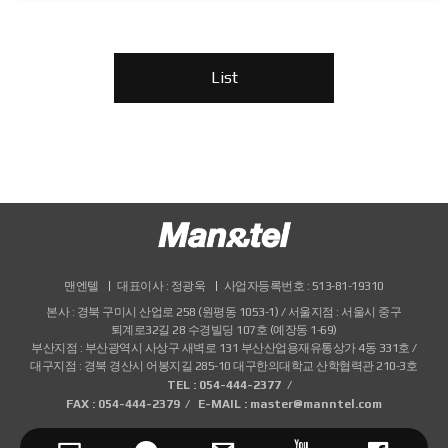
List
맨엔텔
대표이사 : 정광욱
사업자등록번호 : 513-81-19310
본사 : 경북 구미시 산업로 258 (원평동 1053-1) / 서울지점 : 서울시 중구
퇴계로32길 28 수경빌딩 107호 (예장동 1-69)
부산지점 : 부산광역시 사상구 새벽로 131 부산산업용재유통상가 4동 331호 /
대구지점 : 경북 경산시 어봉지길 285-10 대구한의대학교 산학협력관 210-3호
TEL : 054-444-2377
FAX : 054-444-2379
E-MAIL : master@manntel.com