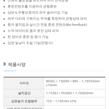
신체의 불균형을 유도하여 하지 근력운동
훈련컨텐츠를 이용하여 균형훈련
상판 & 무릎보호대의 좌우 슬라이딩 기능
좌우 다리에 가해지는 무게를 측정하여 균형상태 파악
환자 움직임과 실시간 연동 훈련 콘텐츠(Bio feedback)
누적 데이터로 몸의 호전 상태 파악
한 장비로 훈련 및 평가 가능
상판 높낮이 조절 기능(전동식)
제품사양
860(L) × 730(W) × 885 ~ 1,185(H)mm
사이즈
±10mm
설치공간
1,150(L) × 950(W) × 1,700(H)mm
상판높이 조절범위
750 ~ 1,185mm ±5%