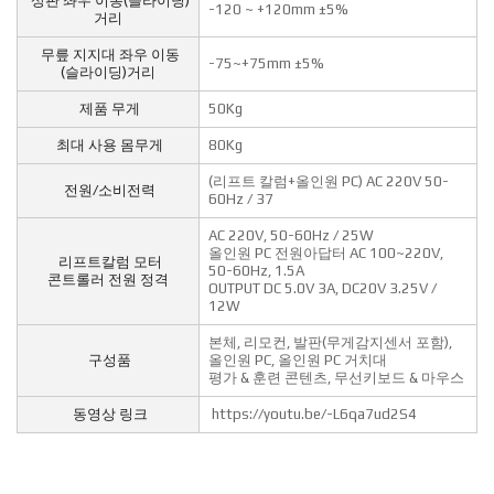
상판 좌우 이동(슬라이딩)
-120 ~ +120mm ±5%
거리
무릎 지지대 좌우 이동
-75~+75mm ±5%
(슬라이딩)거리
제품 무게
50Kg
최대 사용 몸무게
80Kg
(리프트 칼럼+올인원 PC) AC 220V 50-
전원/소비전력
60Hz / 37
AC 220V, 50-60Hz / 25W
올인원 PC 전원아답터 AC 100~220V,
리프트칼럼 모터
50-60Hz, 1.5A
콘트롤러 전원 정격
OUTPUT DC 5.0V 3A, DC20V 3.25V /
12W
본체, 리모컨, 발판(무게감지센서 포함),
구성품
올인원 PC, 올인원 PC 거치대
평가 & 훈련 콘텐츠, 무선키보드 & 마우스
동영상 링크
https://youtu.be/-L6qa7ud2S4