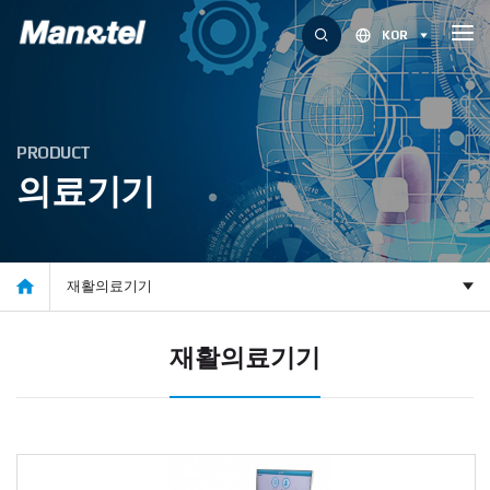
KOR
P
R
O
D
U
C
T
의
료
기
기

재활의료기기
재활의료기기