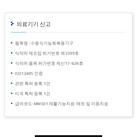
의료기기 신고
품목명 : 수동식기능회복용기구
식약처 제조업 허가번호 제3399호
식약처 품목 허가번호 제신17-826호
ISO13485 인증
관련 특허 등록 1건
미국 특허 등록 1건
급여코드: MM301 재활기능치료-매트 및 이동치료