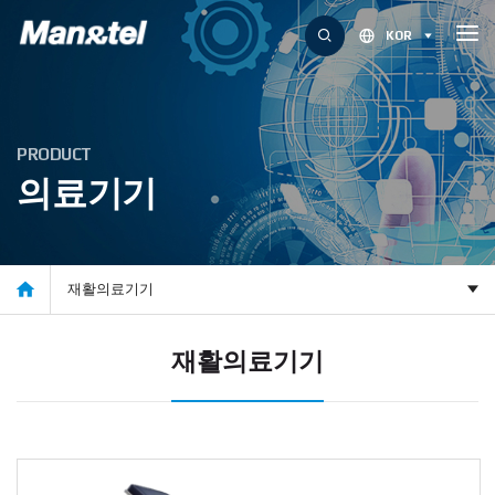
KOR
P
R
O
D
U
C
T
의
료
기
기

재활의료기기
재활의료기기