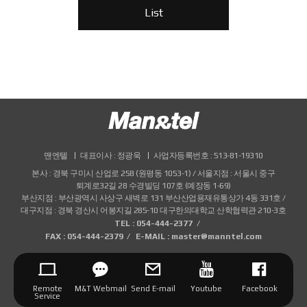
List
맨엔텔
대표이사 : 정광욱
사업자등록번호 : 513-81-19310
본사 : 경북 구미시 산업로 258 (원평동 1053-1) / 서울지점 : 서울시 중구
퇴계로32길 28 수경빌딩 107호 (예장동 1-69)
부산지점 : 부산광역시 사상구 새벽로 131 부산산업용재유통상가 4동 331호 /
대구지점 : 경북 경산시 어봉지길 285-10 대구한의대학교 산학협력관 210-3호
TEL : 054-444-2377
FAX : 054-444-2379
E-MAIL : master@manntel.com
Remote
M&T Webmail
Send E-mail
Youtube
Facebook
Service