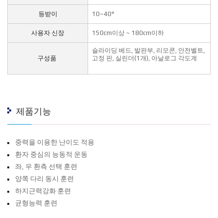
등받이
10~40°
사용자 신장
150cm이상 ~ 180cm이하
슬라이딩 베드, 발판부, 리모콘, 안전벨트,
구성품
고정 핀, 실린더(1개), 아날로그 각도계
제품기능
중력을 이용한 난이도 적용
환자 중심의 능동적 운동
좌, 우 환측 선택 훈련
양쪽 다리 동시 훈련
하지근력강화 훈련
균형능력 훈련